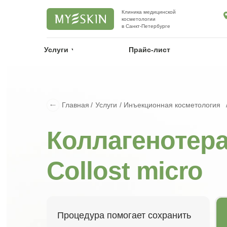
Клиника медицинской
косметологии
в Санкт-Петербурге
Услуги
Услуги
Прайс-лист
Прайс-лист
Главная
Услуги
Инъекционная косметология
/
/
Коллагенотер
Collost micro
Процедура помогает сохранить