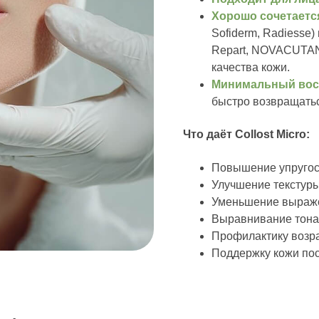
Хорошо сочетаетс
Sofiderm, Radiesse)
Repart, NOVACUTAN
качества кожи.
ективность инъекционны
Минимальный вос
быстро возвращатьс
ного нашими опытными
Что даёт Collost Micro:
Повышение упругост
Улучшение текстуры
Уменьшение выраже
Выравнивание тона
Профилактику возр
Поддержку кожи пос