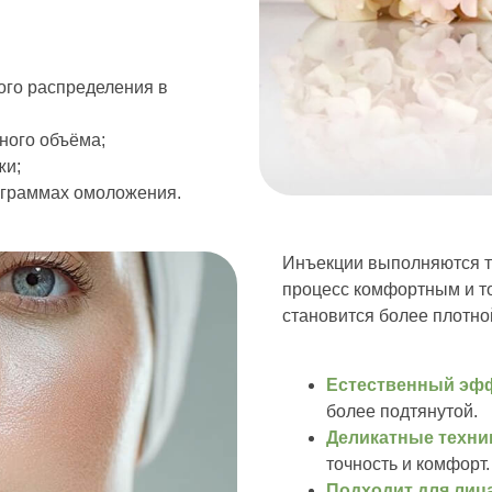
ого распределения в
ного объёма;
жи;
ограммах омоложения.
Инъекции выполняются то
процесс комфортным и т
становится более плотной
Естественный эф
более подтянутой.
Деликатные техни
точность и комфорт.
Подходит для лица