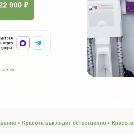
через мессенджеры:
22 000 ₽
Быстрая
ь через
нджеры:
 стажем
венно •
Красота выглядит естественно •
Красота