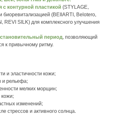
я с контурной пластикой
(STYLAGE,
 и биоревитализацией (BEIIARTI, Belotero,
, REVI SILK) для комплексного улучшения
х процедур,
становительный период
, позволяющий
я к привычному ритму.
 врачами
и и эластичности кожи;
 и рельефа;
нности мелких морщин;
 кожи;
астных изменений;
ле стрессов и активного солнца.