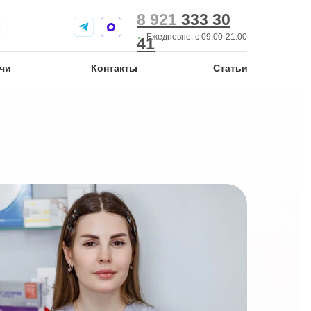
8 921
8 921
333 30
333 30
Ежедневно, с 09:00-21:00
41
41
чи
чи
Контакты
Контакты
Статьи
Статьи
нсультация
я врачом-
при проведении
логической
рачом-
при удалении
ий)