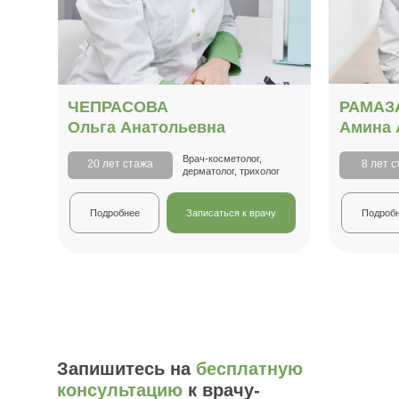
ЧЕПРАСОВА
РАМАЗ
Ольга Анатольевна
Амина 
Врач-косметолог,
20 лет стажа
8 лет 
дерматолог, трихолог
Подробнее
Записаться к врачу
Подроб
Запишитесь на
бесплатную
консультацию
к врачу-