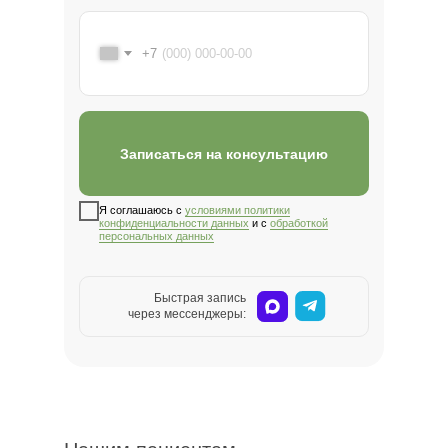
+7
Записаться на консультацию
Я соглашаюсь с
условиями политики
конфиденциальности данных
и с
обработкой
циентам
персональных данных
цев и
т
Нашим пациентам
от 3
Быстрая запись
месяцев и до 100 лет
через мессенджеры: