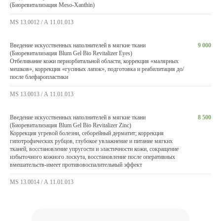
(Биоревитализация Meso-Xanthin)
MS 13.0012 / А 11.01.013
Введение искусственных наполнителей в мягкие ткани
9 000
(Биоревитализация Blum Gel Bio Revitalizer Eyes)
Отбеливание кожи периорбитальной области, коррекция «малярных
мешков», коррекция «гусиных лапок», подготовка и реабилитация до/
после блефаропластики
MS 13.0013 / А 11.01.013
Введение искусственных наполнителей в мягкие ткани
8 500
(Биоревитализация Blum Gel Bio Revitalizer Zinc)
Коррекция угревой болезни, себорейный дерматит; коррекция
гипотрофических рубцов, глубокое увлажнение и питание мягких
тканей, восстановление упругости и эластичности кожи, сокращение
избыточного кожного лоскута, восстановление после оперативных
вмешательств-имеет противовоспалительный эффект
MS 13.0014 / А 11.01.013