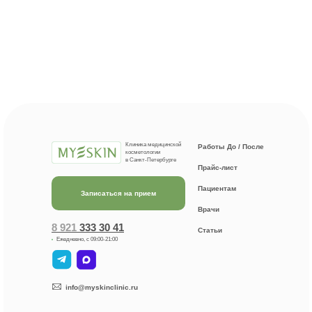
Клиника медицинской
Работы До / После
косметологии
в Санкт-Петербурге
Прайс-лист
Пациентам
Записаться на прием
Врачи
8 921
333 30 41
Статьи
Ежедневно, с 09:00-21:00
info@myskinclinic.ru