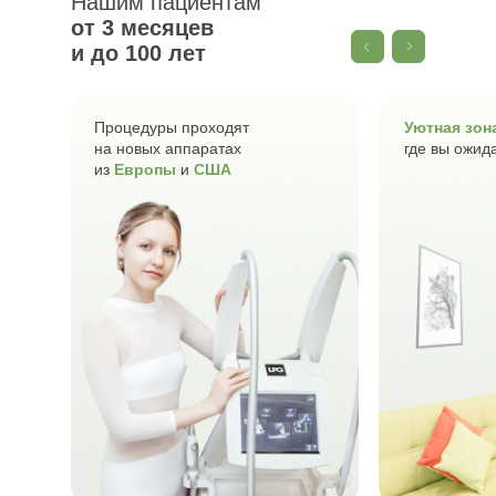
Нашим пациентам
от 3 месяцев
и до 100 лет
Процедуры проходят
Уютная зон
на новых аппаратах
где вы ожид
из
Европы
и
США
Более 200 новых довольных
клиентов каждый месяц
помогают своей коже
и волосам стать здоровыми и