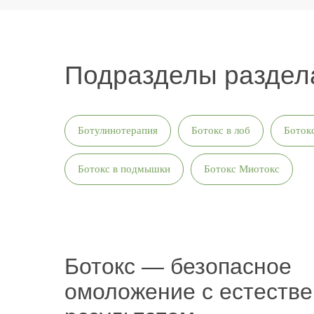
Подразделы разде
Ботулинотерапия
Ботокс в лоб
Боток
Ботокс в подмышки
Ботокс Миотокс
Ботокс — безопасное
омоложение с естеств