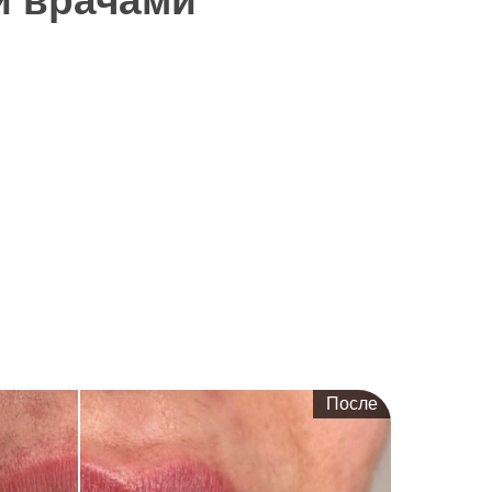
 врачами
После