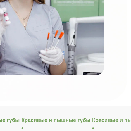
ые губы
Красивые и пышные губы
Красивые и п
•
•