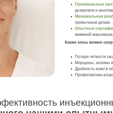
Премиальные про
дозировок и анатом
ективность инъекционны
Минимальная реа
привычным делам.
ного нашими опытными
Опытные сертифи
мимикой максималь
Какие зоны можно скор
Потеря чёткости ов
Морщины, заломы и 
Дряблость кожи в о
Профилактика возра
фективность инъекционн