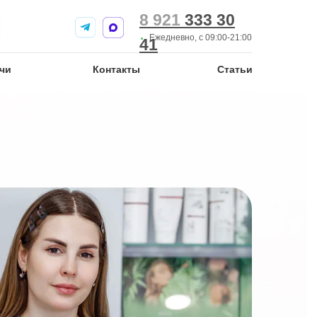
8 921
8 921
333 30
333 30
Ежедневно, с 09:00-21:00
41
41
чи
чи
Контакты
Контакты
Статьи
Статьи
нсультация
я врачом-
при проведении
логической
рачом-
при удалении
ий)