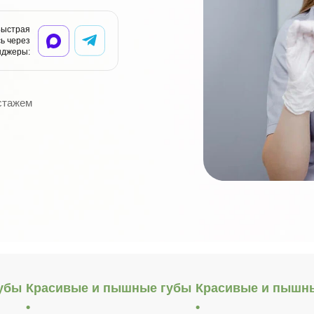
через мессенджеры:
Быстрая
ь через
нджеры:
 стажем
убы
Красивые и пышные губы
Красивые и пышн
•
•