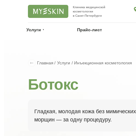
Клиника медицинской
косметологии
в Санкт-Петербурге
Услуги
Услуги
Прайс-лист
Прайс-лист
Главная
Услуги
Инъекционная косметология
/
/
Ботокс
Гладкая, молодая кожа без мимических
морщин — за одну процедуру.