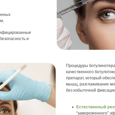
онных
и.
тифицированные
безопасность и
Процедуры ботулинотера
качественного ботулото
препарат, который обесп
мышц, разглаживание мо
без избыточной фиксации
Естественный рез
“замороженного” эф