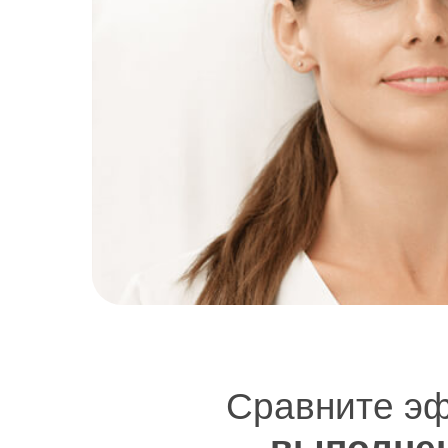
Сравните эфф
выполнен
Сравните эф