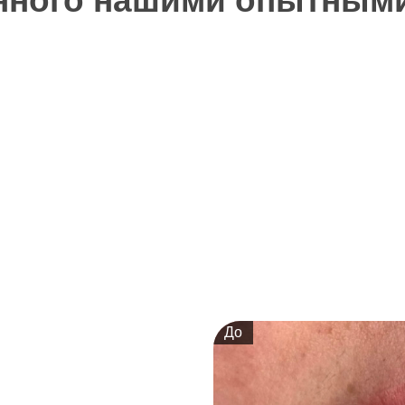
нного нашими опытными
До