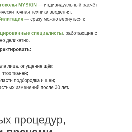
токолы MYSKIN
— индивидуальный расчёт
ически точная техника введения.
х процедур,
билитация
— сразу можно вернуться к
 врачами
цированные специалисты
, работающие с
но деликатно.
ректировать:
ала лица, опущение щёк;
птоз тканей;
бласти подбородка и шеи;
стных изменений после 30 лет.
ых процедур,