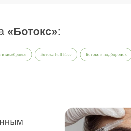
ла
«Ботокс»
:
с в межбровье
Ботокс Full Face
Ботокс в подбородок
енным