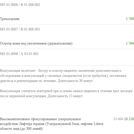
MS 01.0006 / В 01.008.002
Трихоскопия
1 700
MS 01.0007 / В 01.008.001
Осмотр кожи под увеличением (дерматоскопия)
1 500
MS 01.0008 / А 03.01.001
Консультация включает : беседу и осмотр пациента; назначение дополнительного
обследования и консультаций у смежных специалистов (если требуется); постановка
диагноза и рекомендации по лечению. Длительность 30 минут.
Консультация считается повторной при условии записи пациента в течении трех месяцев
после первичной консультации. Длительность 15 минут.
Высокоинтенсивное сфокусированное ультразвуковое
27 000
20 250
воздействие Лифтера терапия (Ультразвуковой Smas лифтинг Liftera
области лица (до 300 линий)