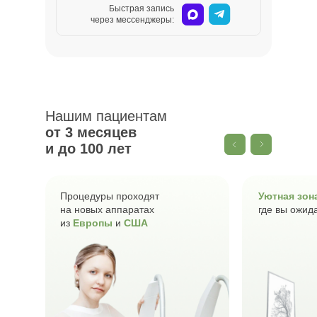
Нашим пациентам
от 3
Быстрая запись
месяцев и до 100 лет
через мессенджеры:
Нашим пациентам
от 3 месяцев
и до 100 лет
Процедуры проходят
Уютная зон
на новых аппаратах
где вы ожид
из
Европы
и
США