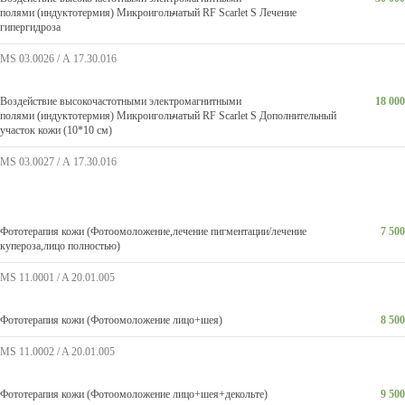
полями (индуктотермия) Микроигольчатый RF Scarlet S Лечение
гипергидроза
MS 03.0026 / А 17.30.016
Воздействие высокочастотными электромагнитными
18 000
полями (индуктотермия) Микроигольчатый RF Scarlet S Дополнительный
участок кожи (10*10 см)
MS 03.0027 / А 17.30.016
Фототерапия кожи (Фотоомоложение,лечение пигментации/лечение
7 500
купероза,лицо полностью)
MS 11.0001 / A 20.01.005
Фототерапия кожи (Фотоомоложение лицо+шея)
8 500
MS 11.0002 / A 20.01.005
Фототерапия кожи (Фотоомоложение лицо+шея+декольте)
9 500