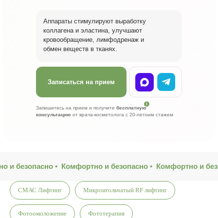
Аппараты стимулируют выработку
коллагена и эластина, улучшают
кровообращение, лимфодренаж и
обмен веществ в тканях.
Записаться на прием
Запишитесь на прием и получите
бесплатную
консультацию
от врача-косметолога с 20-летним стажем
о и безопасно •
Комфортно и безопасно •
Комфортно и без
СМАС Лифтинг
Микроигольчатый RF лифтинг
Фотоомоложение
Фототерапия