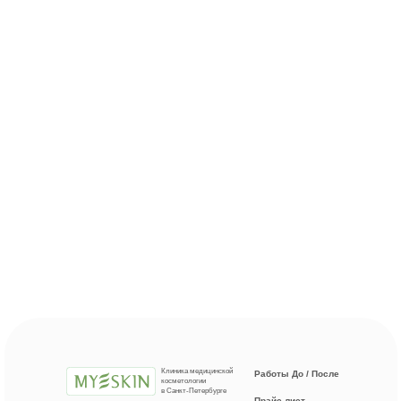
Клиника медицинской
Работы До / После
косметологии
в Санкт-Петербурге
Прайс-лист