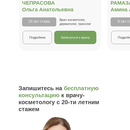
ЧЕПРАСОВА
РАМАЗ
Ольга Анатольевна
Амина 
Врач-косметолог,
20 лет стажа
8 лет 
дерматолог, трихолог
Подробнее
Записаться к врачу
Подроб
Запишитесь на
бесплатную
консультацию
к врачу-
косметологу с 20-ти летним
стажем