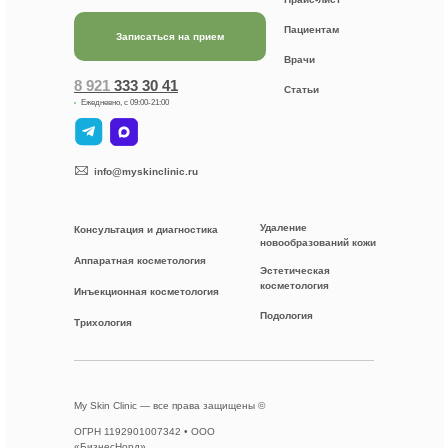
Пациентам
Записаться на прием
Врачи
8 921
333 30 41
Статьи
Ежедневно, с 09:00-21:00
info@myskinclinic.ru
Удаление
Консультация и диагностика
новообразований кожи
Аппаратная косметология
Эстетическая
косметология
Инъекционная косметология
Подология
Трихология
My Skin Clinic — все права защищены ©
ОГРН 1192901007342 • ООО
«БизнесНорд»