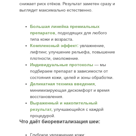
снижает риск отёков. Результат заметен сразу и
выглядит максимально естественно.
Большая линейка премиальных
препаратов
, подходящих для любого
типа кожи и возраста.
Комплексный эффект:
увлажнение,
лифтинг, улучшение рельефа, повышение
плотности, омоложение.
Индивидуальные протоколы
— мы
подбираем препарат в зависимости от
состояния кожи, целей и зоны обработки.
Деликатная техника введения
,
минимизирующая дискомфорт и время
восстановления.
Сравните эффективность
Выраженный и накопительный
инъекционных процедур,
результат,
улучшающийся с каждой
выполненного нашими
процедурой.
опытными врачами
Что даёт биоревитализация шеи:
Глубокое увлажнение кожи;