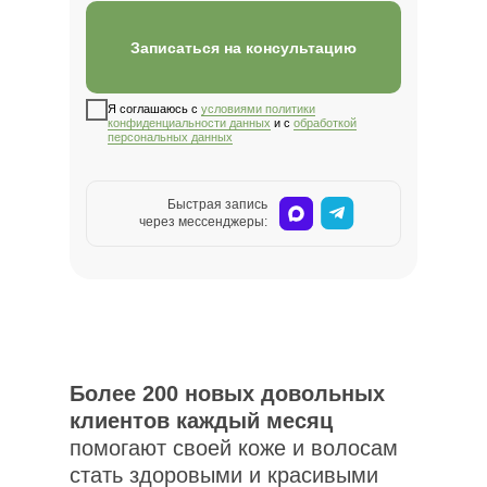
Записаться на консультацию
Я соглашаюсь с
условиями политики
Более 200 новых довольных
конфиденциальности данных
и с
обработкой
персональных данных
клиентов каждый месяц
помогают своей коже
и волосам стать здоровыми и
Быстрая запись
красивыми
через мессенджеры:
Более 200 новых довольных
клиентов каждый месяц
помогают своей коже и волосам
стать здоровыми и красивыми