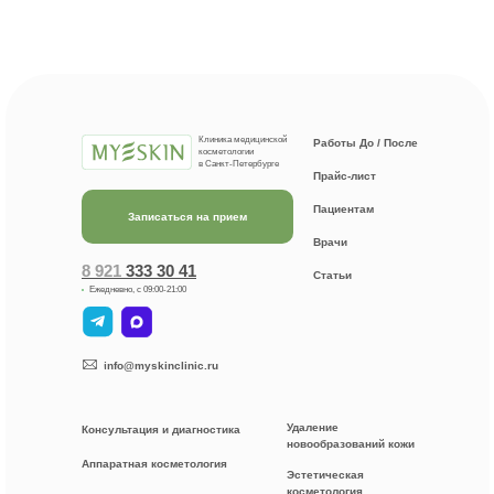
Клиника медицинской
Работы До / После
косметологии
в Санкт-Петербурге
Прайс-лист
Пациентам
Записаться на прием
Врачи
8 921
333 30 41
Статьи
Ежедневно, с 09:00-21:00
info@myskinclinic.ru
Удаление
Консультация и диагностика
новообразований кожи
Аппаратная косметология
Эстетическая
косметология