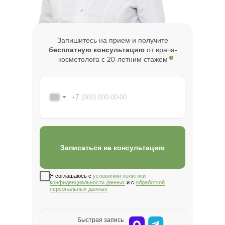
Запишитесь на прием и получите
бесплатную консультацию
от врача-
косметолога с 20-летним стажем
+7
Записаться на консультацию
Я соглашаюсь с
условиями политики
конфиденциальности данных
и с
обработкой
циентам
персональных данных
цев и
т
Нашим пациентам
от 3
Быстрая запись