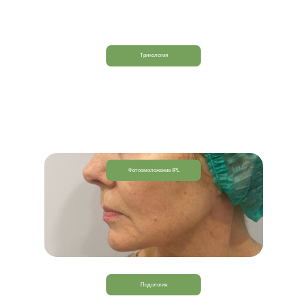
Трихология
Фотоомоложение IPL
Подология
СМАС-лифтинг