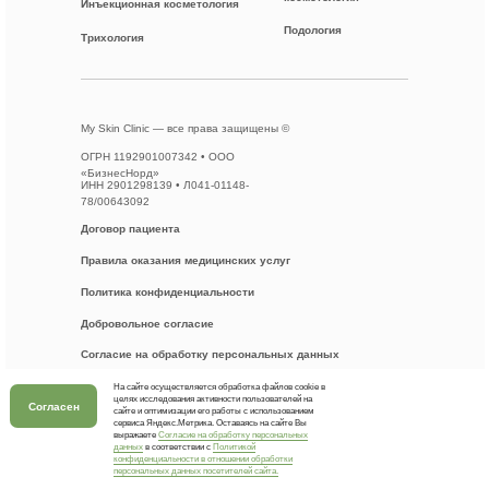
Инъекционная косметология
Подология
Трихология
My Skin Clinic — все права защищены ©
ОГРН 1192901007342 • ООО
«БизнесНорд»
ИНН 2901298139 • Л041-01148-
78/00643092
Договор пациента
Правила оказания медицинских услуг
Политика конфиденциальности
Добровольное согласие
Согласие на обработку персональных данных
Разработка сайта
На сайте осуществляется обработка файлов cookie в
целях исследования активности пользователей на
Согласен
сайте и оптимизации его работы с использованием
сервиса Яндекс.Метрика. Оставаясь на сайте Вы
выражаете
Согласие на обработку персональных
данных
в соответствии с
Политикой
ИМЕЮТСЯ ПРОТИВОПОКАЗАНИЯ. НЕОБХОДИМО
конфиденциальности в отношении обработки
персональных данных посетителей сайта.
ПРОКОНСУЛЬТИРОВАТЬСЯ СО СПЕЦИАЛИСТОМ