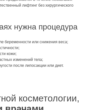
тественный лифтинг без хирургического
чаях нужна процедура
ле беременности или снижения веса;
стичности;
сти кожи;
стных изменений тела;
угости после липосакции или диет.
ной косметологии,
и врачами