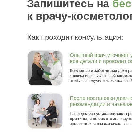
Запишитесь на
бес
к врачу-косметолог
Как проходит консультация:
Опытный врач уточняет 
все детали и проводит о
Вежливые и заботливые
доктора
клиники используют свой
многол
чтобы вы получили максимальный 
После постановки диагно
рекомендации и назнача
Наши доктора
устанавливают
пр
причины, а не симптомы
наруше
организме и затем назначают леч