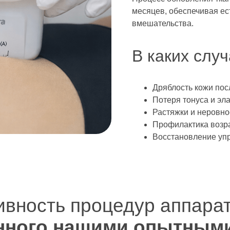
месяцев, обеспечивая ес
вмешательства.
В каких слу
Дряблость кожи пос
Потеря тонуса и эла
Растяжки и неровно
Профилактика возра
Восстановление упр
вность процедур аппарат
нного нашими опытным