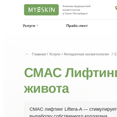
Клиника медицинской
косметологии
в Санкт-Петербурге
Услуги
Услуги
Прайс-лист
Прайс-лист
Главная
Услуги
Аппаратная косметология
С
/
/
/
СМАС Лифтин
живота
СМАС лифтинг Liftera-A — стимулирует
выработку собственного коллагена,