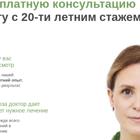
платную консультацию
у с 20-ти летним стаже
у вас
смотр
 нашей
етний опыт
,
результат.
за доктор дает
ет нужное лечение
ежде всего
ний в
ение.