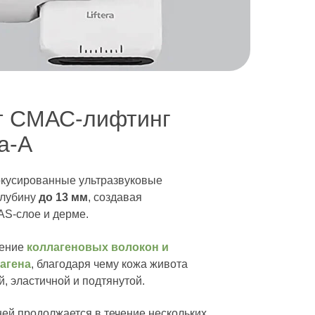
т СМАС-лифтинг
ra-A
кусированные ультразвуковые
глубину
до 13 мм
, создавая
AS-слое и дерме.
щение
коллагеновых волокон и
агена
, благодаря чему кожа живота
, эластичной и подтянутой.
ей продолжается в течение нескольких