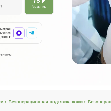
75 ₽
через мессенджеры:
т
*за линию
Быстрая
ь через
нджеры:
 стажем
и •
Безоперационная подтяжка кожи •
Безоперац