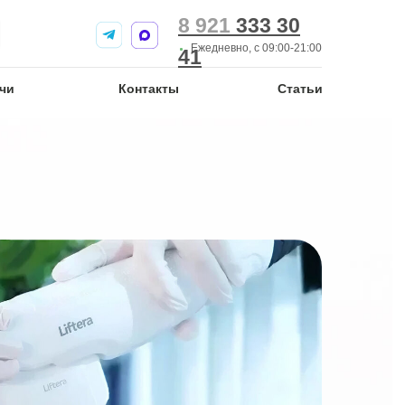
8 921
8 921
333 30
333 30
Ежедневно, с 09:00-21:00
41
41
чи
чи
Контакты
Контакты
Статьи
Статьи
нсультация
я врачом-
при проведении
логической
рачом-
при удалении
ий)