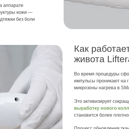
а аппарате
труктуры кожи —
тяжки без боли
Как работае
живота Lifte
Во время процедуры сфо
импульсы проникают на 
микрозоны нагрева в SM
Это активизирует сокра
выработку нового колл
становится более плотной
Процесс обновления ткан